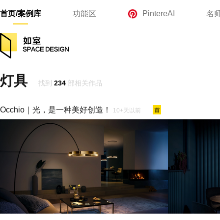
首页/案例库
功能区
PintereAI
名
灯具
找到
234
部相关作品
Occhio｜光，是一种美好创造！
10+天以前