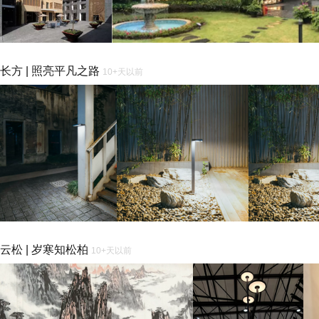
长方 | 照亮平凡之路
10+天以前
云松 | 岁寒知松柏
10+天以前