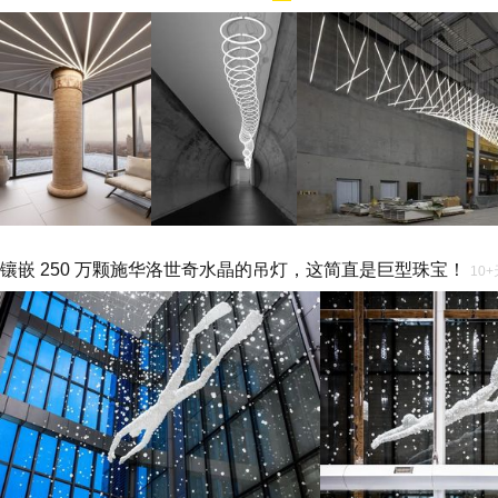
镶嵌 250 万颗施华洛世奇水晶的吊灯，这简直是巨型珠宝！
10