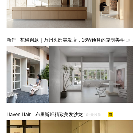
新作 · 花椒创意｜万州头部美发店，16W预算的克制美学
10
Haven Hair：布里斯班精致美发沙龙
10+天以前