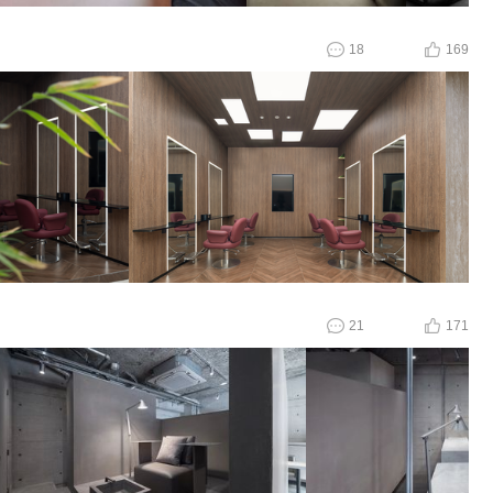
18
169
21
171