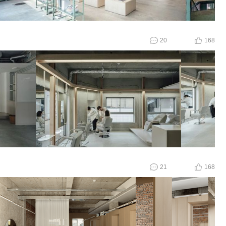
20
168
21
168