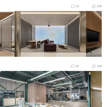
23
168
20
168