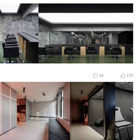
19
170