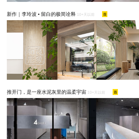
新作｜李玲波 • 留白的极简诠释
10+天以前
推开门，是一座水泥灰里的温柔宇宙
10+天以前