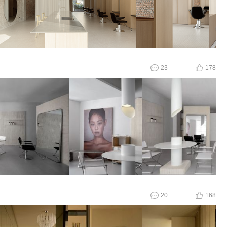
23
178
20
168