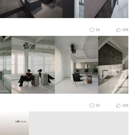
18
168
20
168