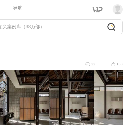
导航
22
168