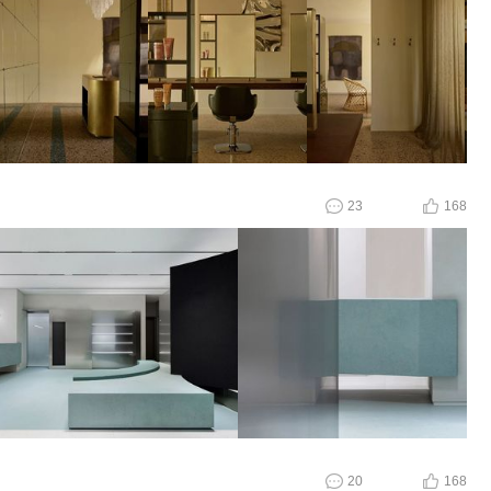
23
168
20
168