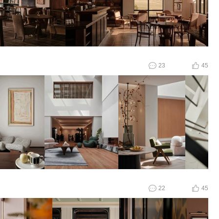
23
45
22
45