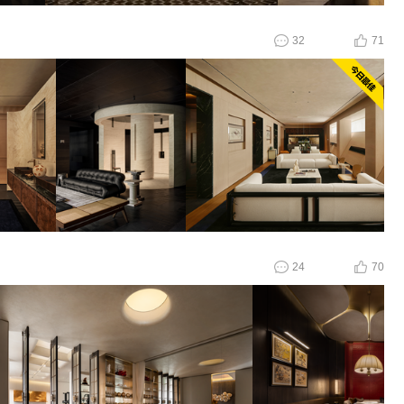
32
71
24
70