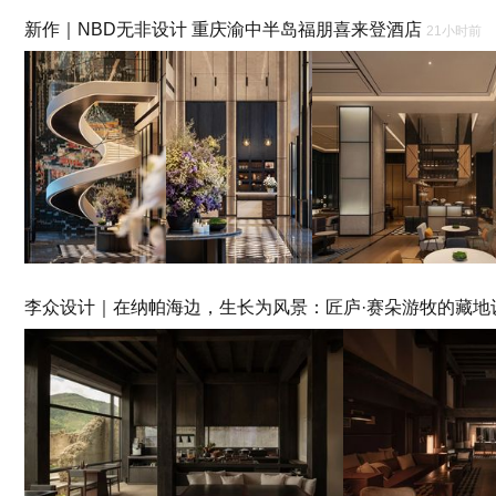
新作｜NBD无非设计 重庆渝中半岛福朋喜来登酒店
21小时前
李众设计｜在纳帕海边，生长为风景：匠庐·赛朵游牧的藏地