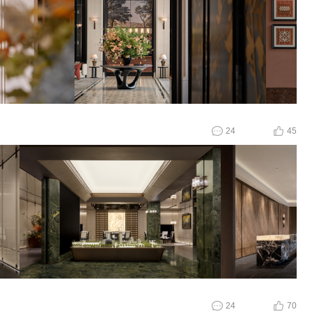
24
45
24
70