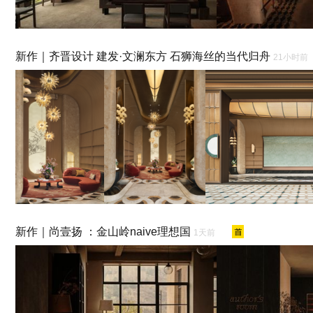
新作｜齐晋设计 建发·文澜东方 石狮海丝的当代归舟
21小时前
新作｜尚壹扬 ：金山岭naive理想国
1天前