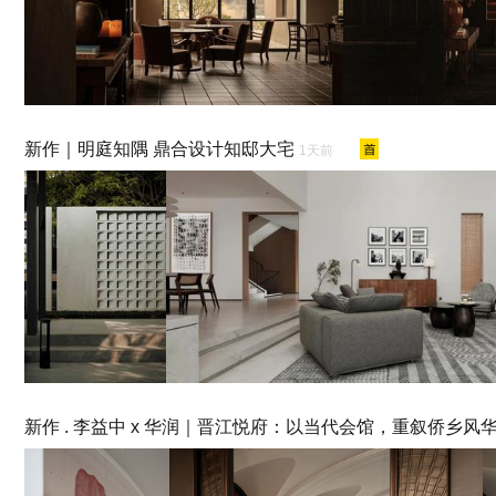
新作｜明庭知隅 鼎合设计知邸大宅
1天前
新作 . 李益中 x 华润｜晋江悦府：以当代会馆，重叙侨乡风