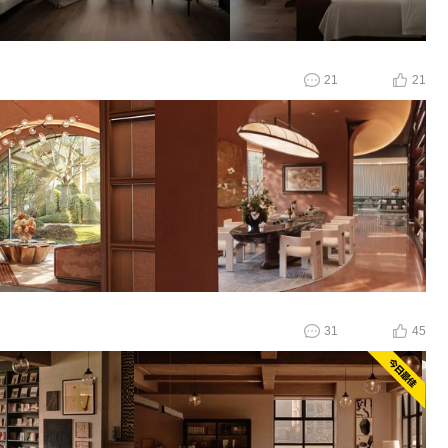
21
21
31
45