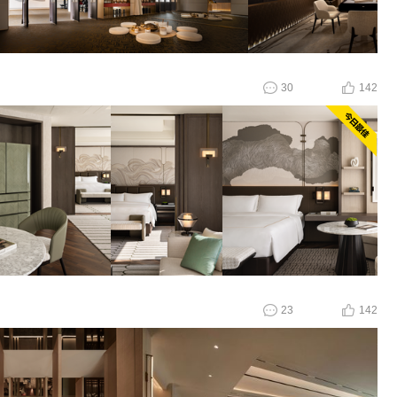
30
142
23
142