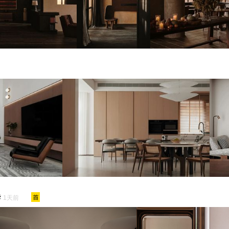
华
1天前