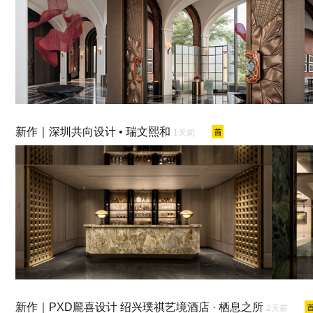
新作｜深圳共向设计 • 瑞文熙和
1天前
新作｜PXD龎喜设计 绍兴璞祺艺境酒店 · 栖息之所
2天前