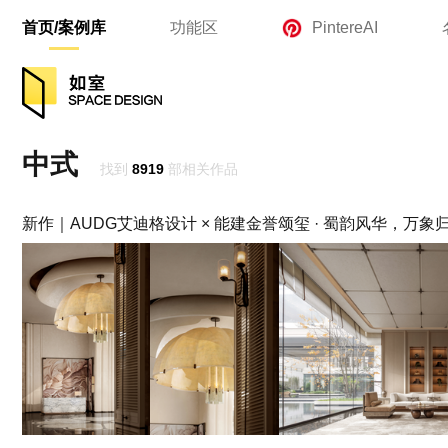
首页/案例库
功能区
PintereAI
中式
找到
8919
部相关作品
新作｜AUDG艾迪格设计 × 能建金誉颂玺 · 蜀韵风华，万象