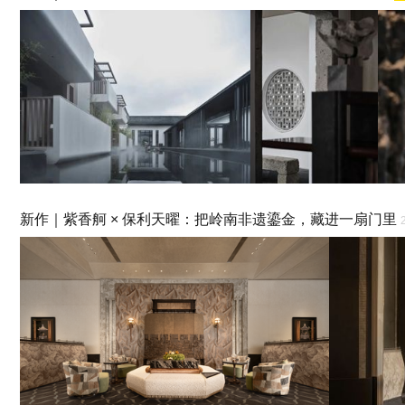
新作｜紫香舸 × 保利天曜：把岭南非遗鎏金，藏进一扇门里