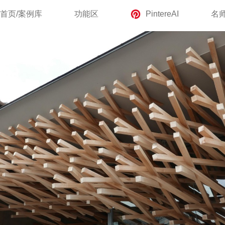
首页/案例库
功能区
PintereAI
名