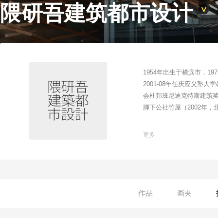
隈研吾建筑都市设计
1954年出生于横滨市，1
2001-08年任庆应义塾
会杜邦班尼迪克特斯建筑奖）
脚下公社竹屋（2002年，
更多
作品
画夹