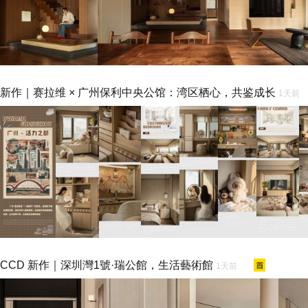
新作｜赛拉维 × 广州保利中央公馆：湾区栖心，共鉴成长
1天前
CCD 新作｜深圳灣1號·瑞公館，生活藝術館
1天前