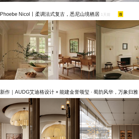
Phoebe Nicol丨柔调法式复古，悉尼山境栖居
1天前
新作｜AUDG艾迪格设计 × 能建金誉颂玺 · 蜀韵风华，万象归雅