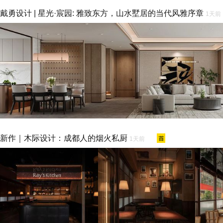
戴勇设计 | 星光·宸园: 雅致东方，山水墅居的当代风雅序章
1天前
新作｜木际设计：成都人的烟火私厨
1天前