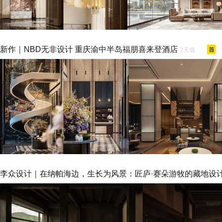
新作｜NBD无非设计 重庆渝中半岛福朋喜来登酒店
2天前
李众设计｜在纳帕海边，生长为风景：匠庐·赛朵游牧的藏地设