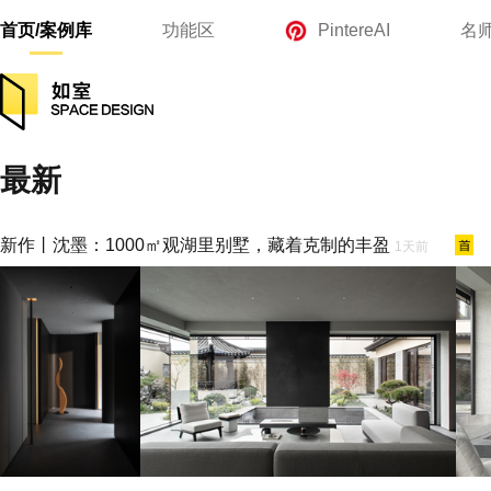
首页/案例库
功能区
PintereAI
名
最新
新作丨沈墨：1000㎡观湖里别墅，藏着克制的丰盈
1天前