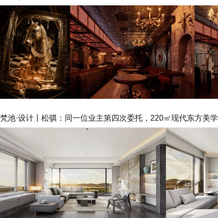
梵池·设计丨松骐：同一位业主第四次委托，220㎡现代东方美