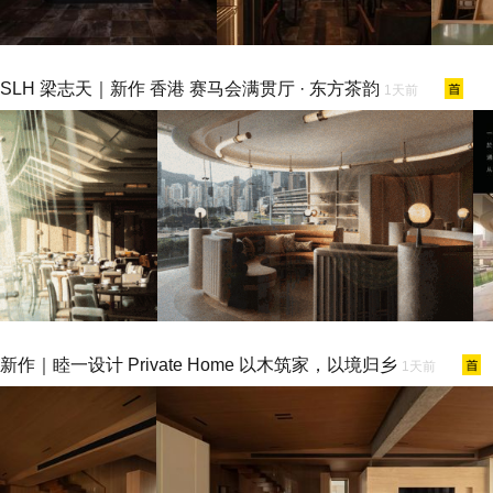
SLH 梁志天｜新作 香港 赛马会满贯厅 · 东方茶韵
1天前
新作｜睦一设计 Private Home 以木筑家，以境归乡
1天前