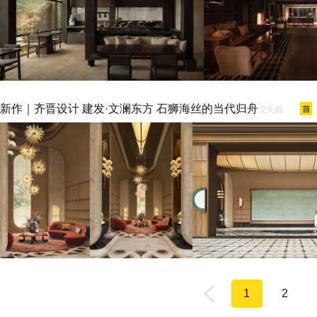
新作｜齐晋设计 建发·文澜东方 石狮海丝的当代归舟
2天前
1
2