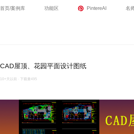
首页/案例库
功能区
PintereAI
名
CAD屋顶、花园平面设计图纸
10+天以前
·
下载量
495